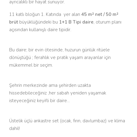
ayrıcalıklı bir hayat sunuyor.
11 katlı bloğun 1. Katında yer alan
45 m² net / 50 m²
brüt
büyüklüğündeki bu
1+1 B Tipi daire
, oturum planı
açısından kullanışlı daire tipidir.
Bu daire; bir evin ötesinde, huzurun günlük ritüele
dönüştüğü ; ferahlık ve pratik yaşam arayanlar için
mükemmel bir seçim.
Şehrin merkezinde ama şehirden uzakta
hissedebileceğiniz ,her sabah yeniden yaşamak
isteyeceğiniz keyifli bir daire...
Üstelik üçlü ankastre set (ocak, fırın, davlumbaz) ve klima
dahil!