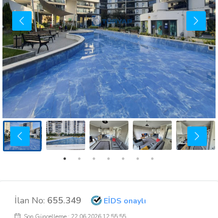
İlan No:
655.349
EİDS onaylı
Son Güncelleme : 22.06.2026 12:55:55