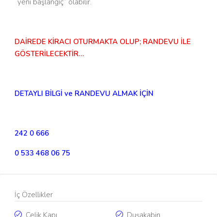
“yeni başlangıç” olabilir.
DAİREDE KİRACI OTURMAKTA OLUP; RANDEVU İLE
GÖSTERİLECEKTİR…
DETAYLI BİLGİ ve RANDEVU ALMAK İÇİN
242 0 666
0 533 468 06 75
İç Özellikler
Çelik Kapı
Duşakabin