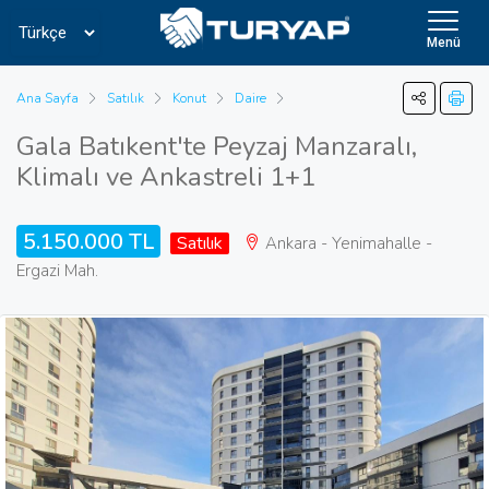
Menü
Ana Sayfa
Satılık
Konut
Daire
Gala Batıkent'te Peyzaj Manzaralı,
Klimalı ve Ankastreli 1+1
5.150.000 TL
Satılık
Ankara - Yenimahalle -
Ergazi Mah.