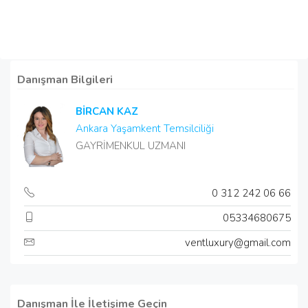
Danışman Bilgileri
BİRCAN KAZ
Ankara Yaşamkent Temsilciliği
GAYRİMENKUL UZMANI
0 312 242 06 66
05334680675
ventluxury@gmail.com
Danışman İle İletişime Geçin