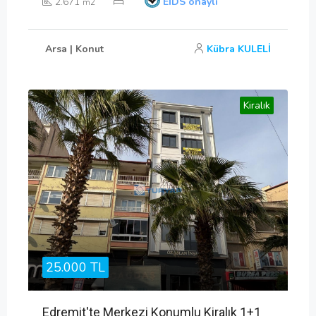
2.671
EİDS onaylı
m2
Arsa | Konut
Kübra KULELİ
Kiralık
25.000 TL
Edremit'te Merkezi Konumlu Kiralık 1+1