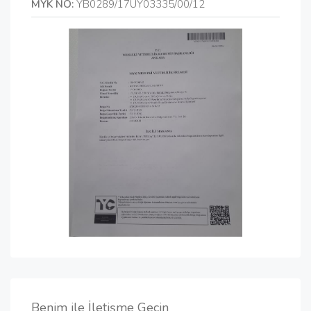
MYK NO:
YB0289/17UY03335/00/12
Benim ile İletişme Geçin