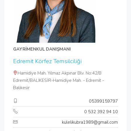
GAYRİMENKUL DANIŞMANI
Edremit Körfez Temsilciliği
Hamidiye Mah. Yılmaz Akpınar Blv. No:42/B
Edremit/BALIKESİR-Hamidiye Mah. - Edremit -
Balıkesir
05399159797
0 532 392 94 10
kulelikubra1989@gmail.com