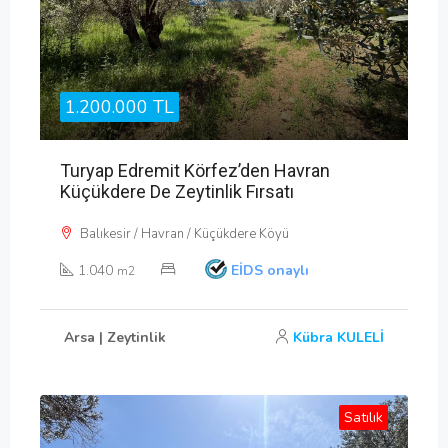
1.200.000 TL
Turyap Edremit Körfez’den Havran
Küçükdere De Zeytinlik Fırsatı
Balıkesir / Havran / Küçükdere Köyü
1.040
EİDS onaylı
m2
Arsa | Zeytinlik
Kübra KULELİ
Satılık