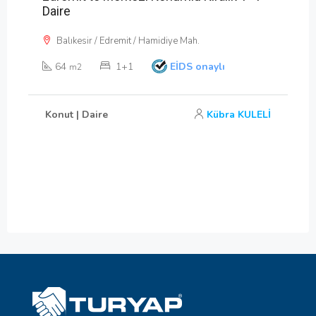
Daire
Balıkesir / Edremit / Hamidiye Mah.
64
1+1
EİDS onaylı
m2
Konut | Daire
Kübra KULELİ