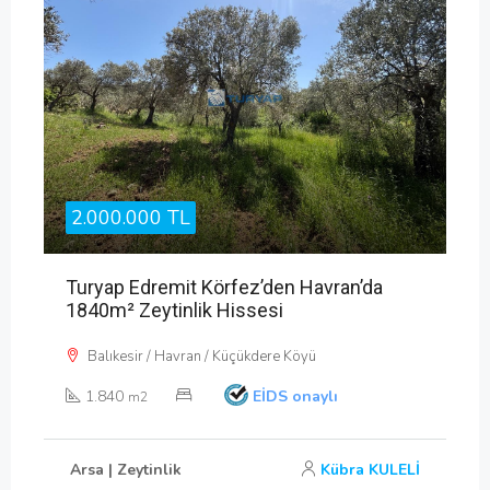
2.000.000 TL
Turyap Edremit Körfez’den Havran’da
1840m² Zeytinlik Hissesi
Balıkesir / Havran / Küçükdere Köyü
1.840
EİDS onaylı
m2
Arsa | Zeytinlik
Kübra KULELİ