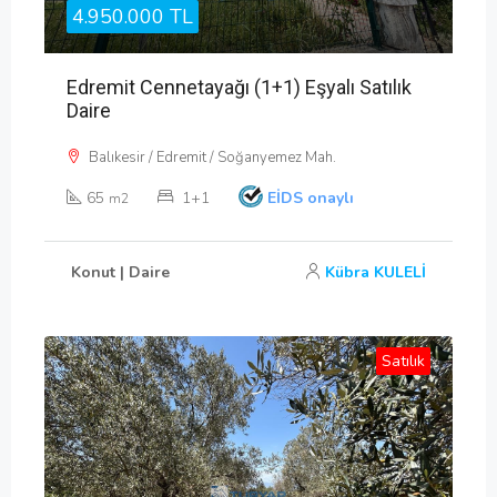
4.950.000 TL
Edremit Cennetayağı (1+1) Eşyalı Satılık
Daire
Balıkesir / Edremit / Soğanyemez Mah.
65
1+1
EİDS onaylı
m2
Konut | Daire
Kübra KULELİ
Satılık